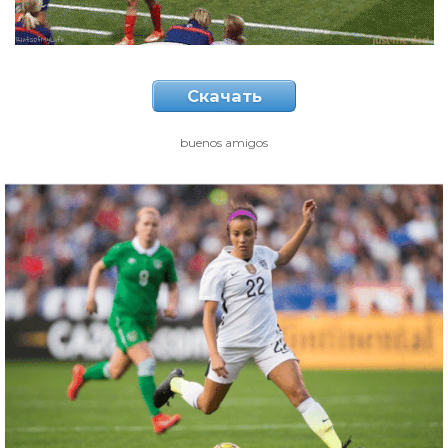
Скачать
buenos amigos