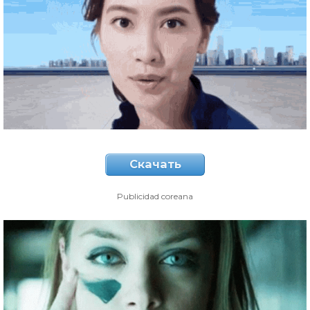
Скачать
Publicidad coreana