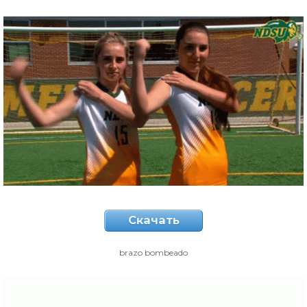
Скачать
brazo bombeado