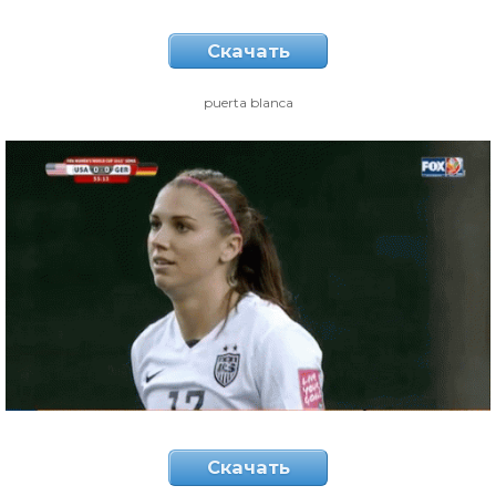
Скачать
puerta blanca
Скачать