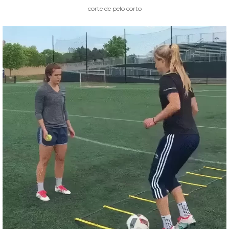
corte de pelo corto