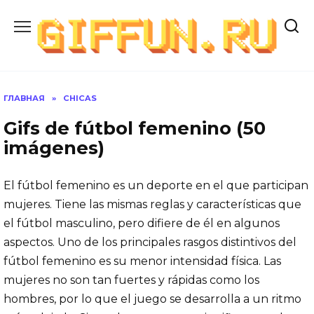
Перейти
к
содержанию
ГЛАВНАЯ
»
CHICAS
Gifs de fútbol femenino (50
imágenes)
El fútbol femenino es un deporte en el que participan
mujeres. Tiene las mismas reglas y características que
el fútbol masculino, pero difiere de él en algunos
aspectos. Uno de los principales rasgos distintivos del
fútbol femenino es su menor intensidad física. Las
mujeres no son tan fuertes y rápidas como los
hombres, por lo que el juego se desarrolla a un ritmo