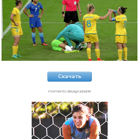
Скачать
momento desagradable