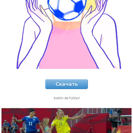
Скачать
balón de fútbol