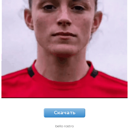
Скачать
bello rostro