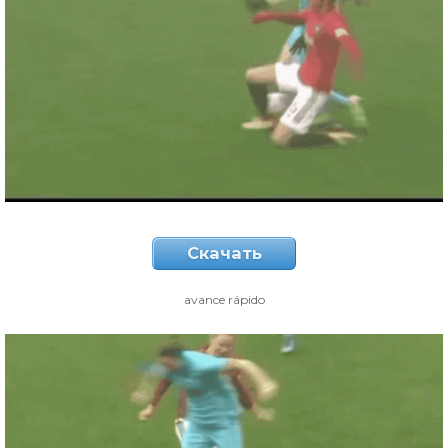
Скачать
avance rápido