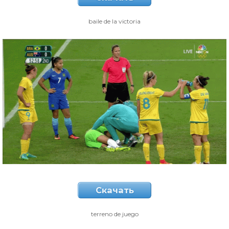
baile de la victoria
Скачать
terreno de juego