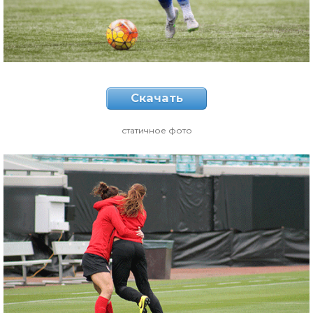
Скачать
статичное фото