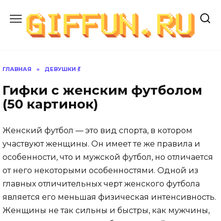
Перейти
к
содержанию
ГЛАВНАЯ
»
ДЕВУШКИ 💃
Гифки с женским футболом
(50 картинок)
Женский футбол — это вид спорта, в котором
участвуют женщины. Он имеет те же правила и
особенности, что и мужской футбол, но отличается
от него некоторыми особенностями. Одной из
главных отличительных черт женского футбола
является его меньшая физическая интенсивность.
Женщины не так сильны и быстры, как мужчины,