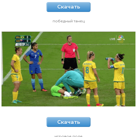
Скачать
победный танец
Скачать
игровое поле