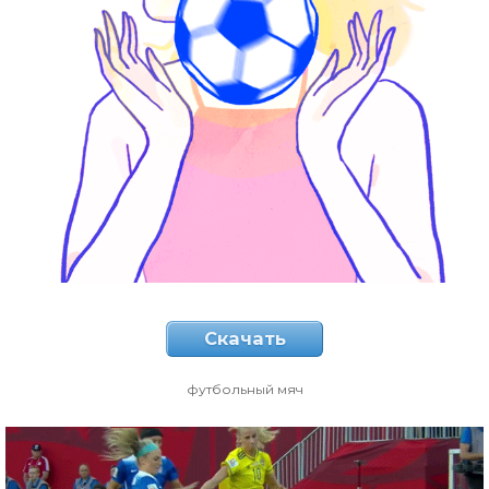
Скачать
футбольный мяч