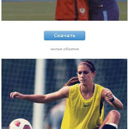
Скачать
милые объятия