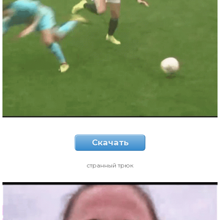
Скачать
странный трюк