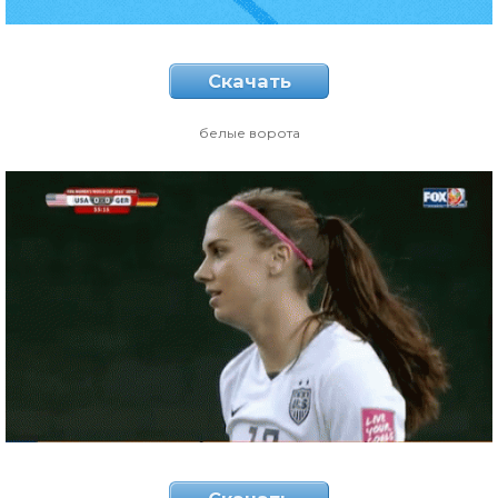
Скачать
белые ворота