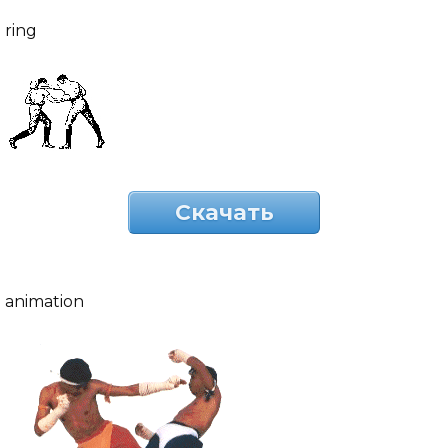
ring
Скачать
animation