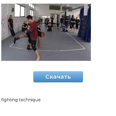
Скачать
fighting technique