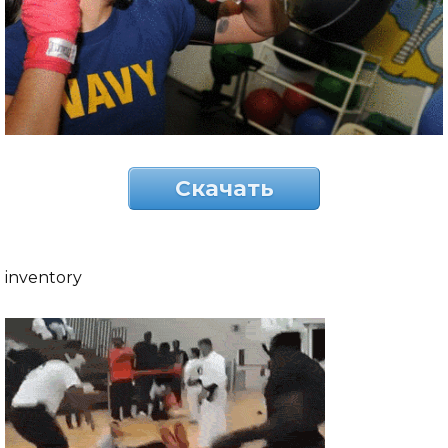
Скачать
inventory