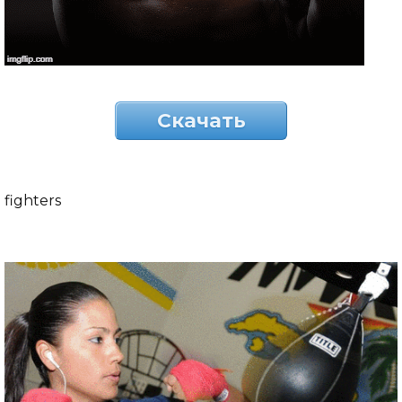
Скачать
fighters