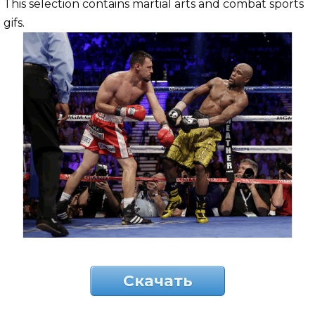
This selection contains martial arts and combat sports
gifs.
Скачать