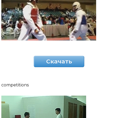
Скачать
competitions