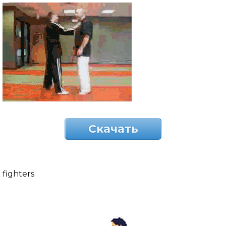
Скачать
fighters