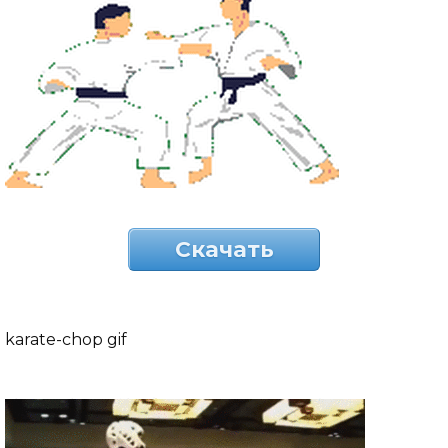
Скачать
karate-chop gif