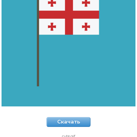
Скачать
cute gif