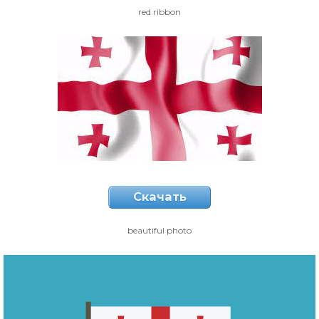
red ribbon
Скачать
beautiful photo