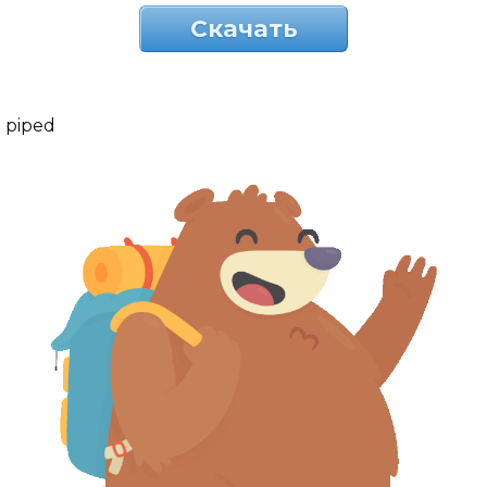
Скачать
piped