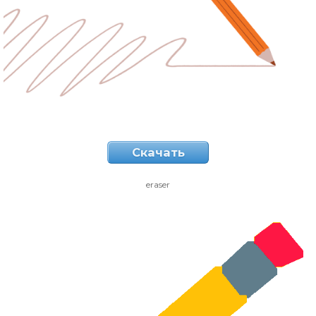
Скачать
eraser