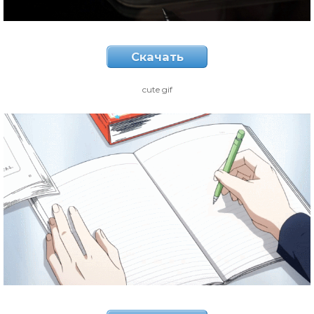
Скачать
cute gif