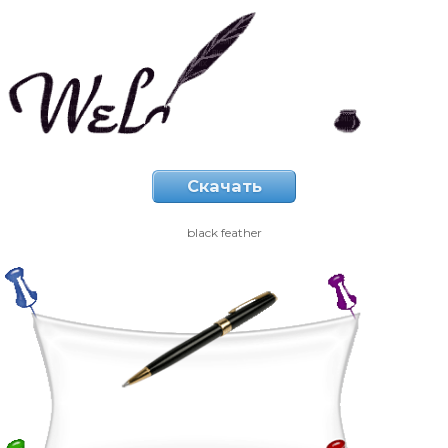
Скачать
black feather