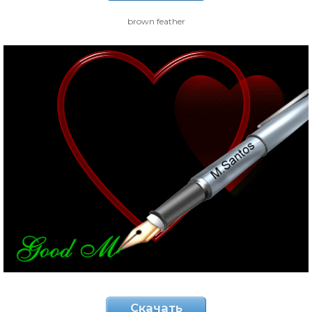
brown feather
Скачать