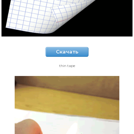
Скачать
thin tape