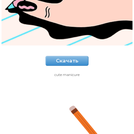
Скачать
cute manicure