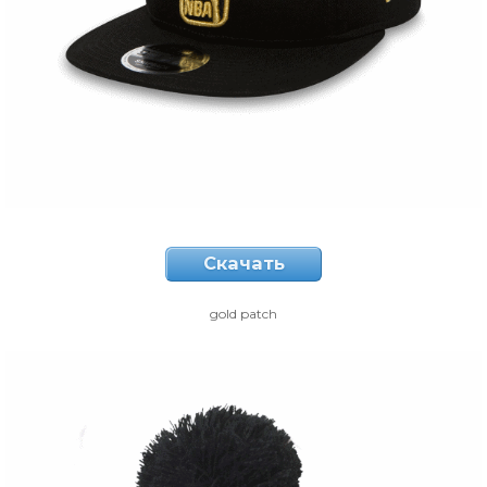
Скачать
gold patch