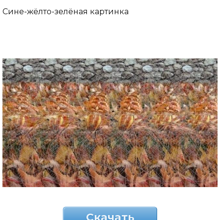
Сине-жёлто-зелёная картинка
Скачать