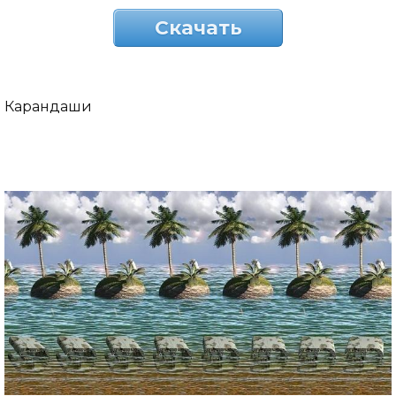
Скачать
Карандаши