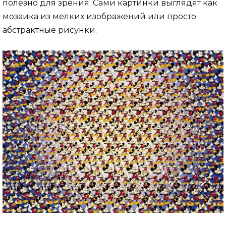
полезно для зрения. Сами картинки выглядят как
мозаика из мелких изображений или просто
абстрактные рисунки.