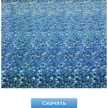
Скачать