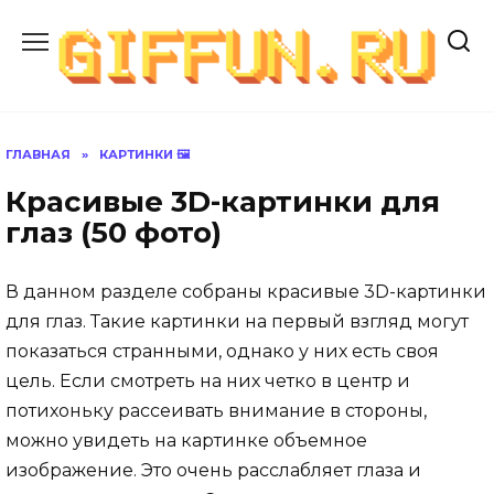
Перейти
к
содержанию
ГЛАВНАЯ
»
КАРТИНКИ 🖼
Красивые 3D-картинки для
глаз (50 фото)
В данном разделе собраны красивые 3D-картинки
для глаз. Такие картинки на первый взгляд могут
показаться странными, однако у них есть своя
цель. Если смотреть на них четко в центр и
потихоньку рассеивать внимание в стороны,
можно увидеть на картинке объемное
изображение. Это очень расслабляет глаза и