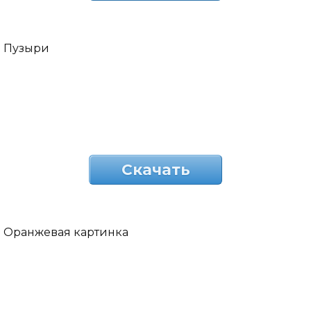
Пузыри
Скачать
Оранжевая картинка