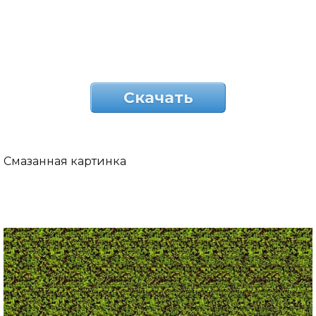
Скачать
Смазанная картинка