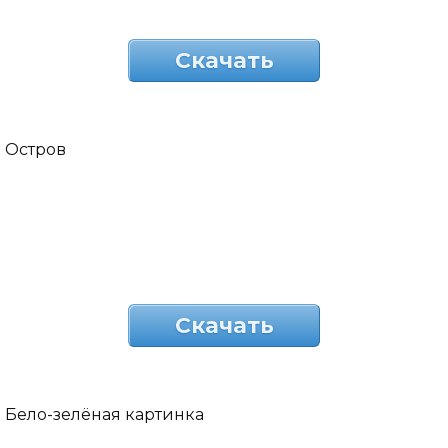
Скачать
Остров
Скачать
Бело-зелёная картинка