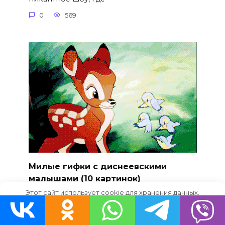
0
569
Милые гифки с диснеевскими
малышами (10 картинок)
Этот сайт использует cookie для хранения данных.
Дарите себе порцию милоты и веселья с
Продолжая использовать сайт, Вы даете свое согласие на
нашими уникальными
работу с этими файлами.
OK
0
651