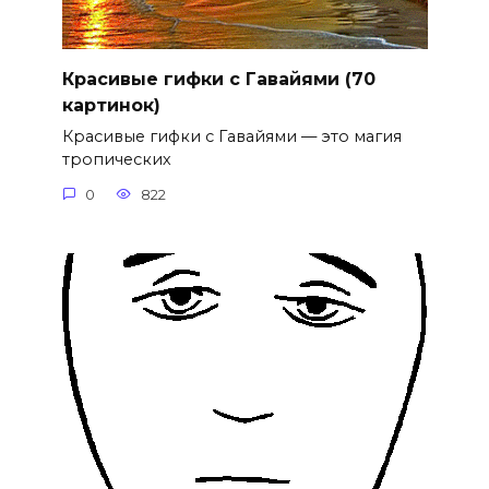
Красивые гифки с Гавайями (70
картинок)
Красивые гифки с Гавайями — это магия
тропических
0
822