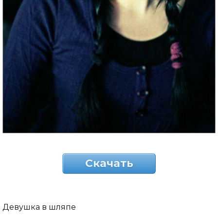
Скачать
Девушка в шляпе