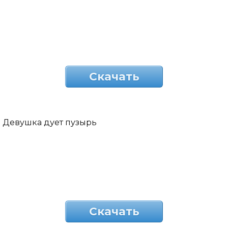
Скачать
Девушка дует пузырь
Скачать