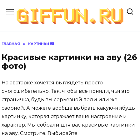
Перейти
к
содержанию
ГЛАВНАЯ
»
КАРТИНКИ 🖼
Красивые картинки на аву (26
фото)
На аватарке хочется выглядеть просто
сногсшибательно. Так, чтобы все поняли, чья это
страничка, будь вы серьезной леди или же
озорной. А можете вообще выбрать какую-нибудь
картинку, которая отражает ваше настроение и
характер. Мы собрали для вас красивые картинки
на аву. Смотрите. Выбирайте.