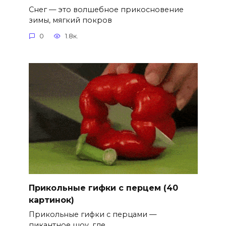
Снег — это волшебное прикосновение
зимы, мягкий покров
0
1.8к.
Прикольные гифки с перцем (40
картинок)
Прикольные гифки с перцами —
пикантное шоу, где