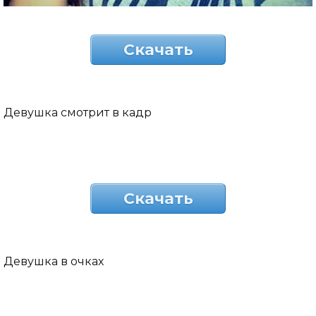
Скачать
Девушка смотрит в кадр
Скачать
Девушка в очках