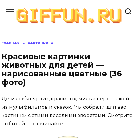
Перейти
к
содержанию
ГЛАВНАЯ
»
КАРТИНКИ 🖼
Красивые картинки
животных для детей —
нарисованные цветные (36
фото)
Дети любят ярких, красивых, милых персонажей
из мультфильмов и сказок. Мы собрали для вас
картинки с этими веселыми зверятами. Смотрите,
выбирайте, скачивайте.