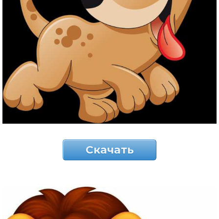
Скачать