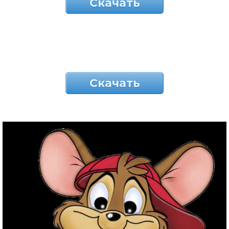
Скачать
Скачать