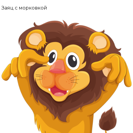
Заяц с морковкой