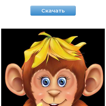
Скачать