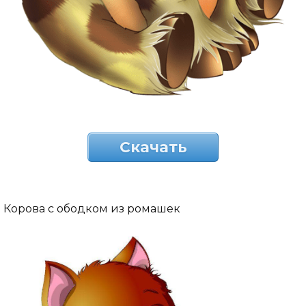
Скачать
Корова с ободком из ромашек