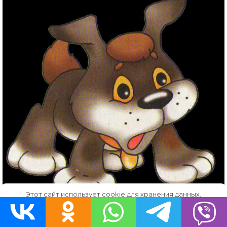
Этот сайт использует cookie для хранения данных.
Продолжая использовать сайт, Вы даете свое согласие на
работу с этими файлами.
OK