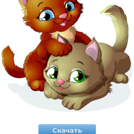
Скачать