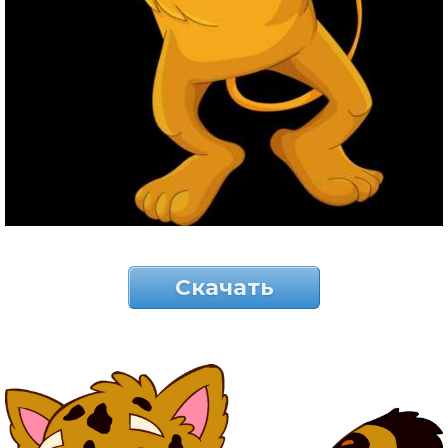
Скачать