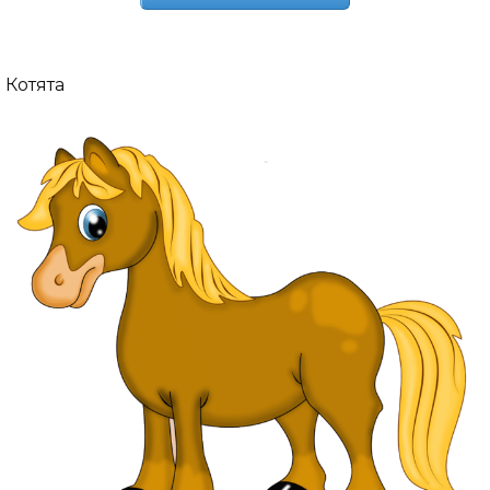
Котята