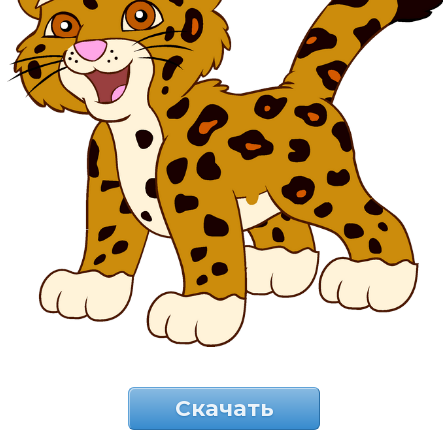
Скачать