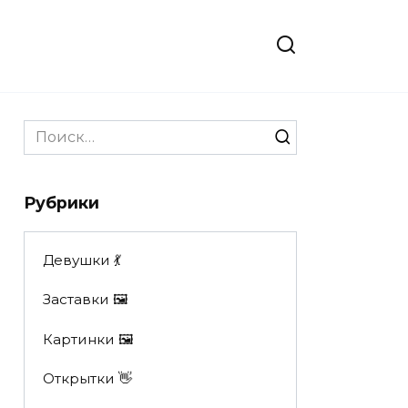
Search
for:
Рубрики
Девушки 💃
Заставки 🖼
Картинки 🖼
Открытки 👋