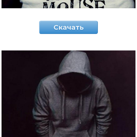
Скачать