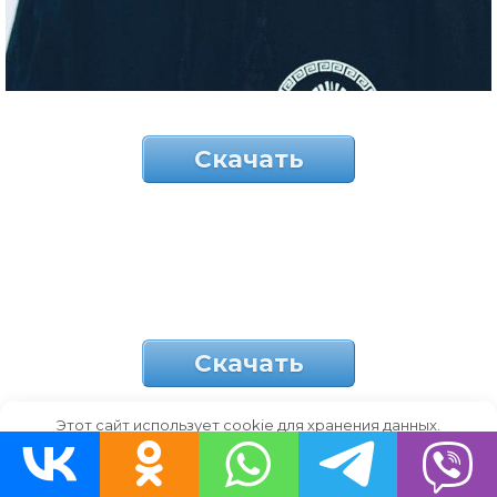
Скачать
Скачать
Этот сайт использует cookie для хранения данных.
Продолжая использовать сайт, Вы даете свое согласие на
Парень с спины
работу с этими файлами.
OK