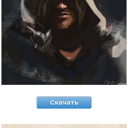
Скачать