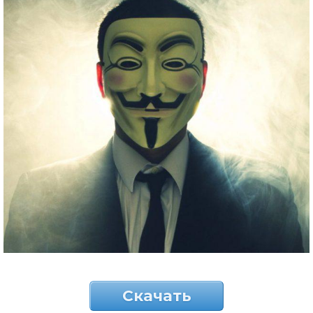
Скачать