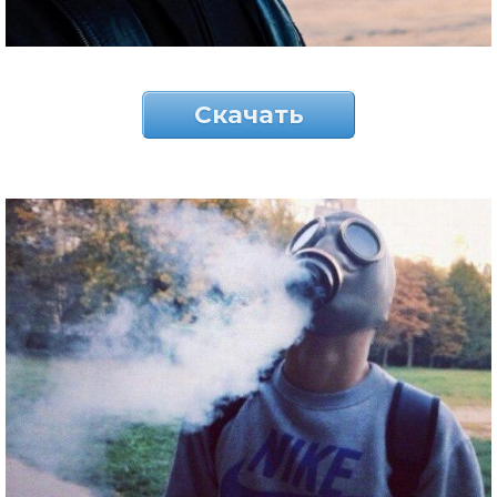
Скачать