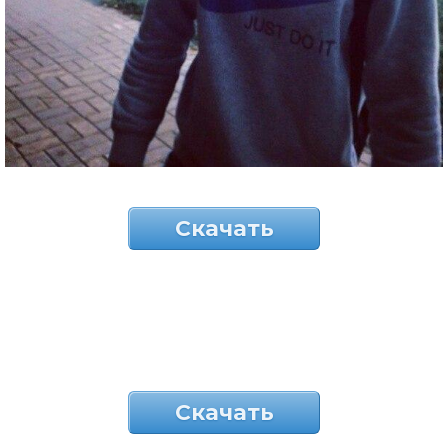
Скачать
Скачать