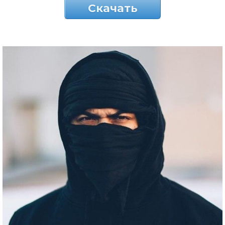
Скачать