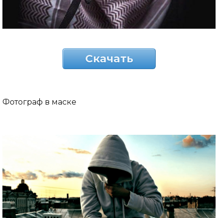
Скачать
Фотограф в маске