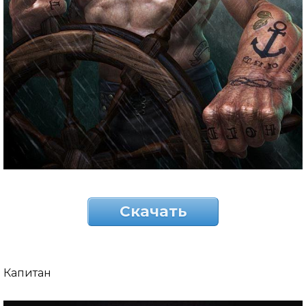
Скачать
Капитан