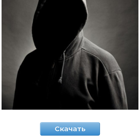
Скачать