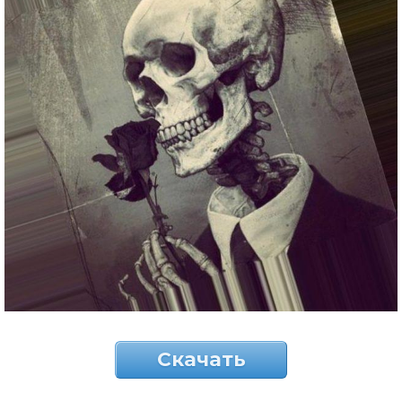
Скачать