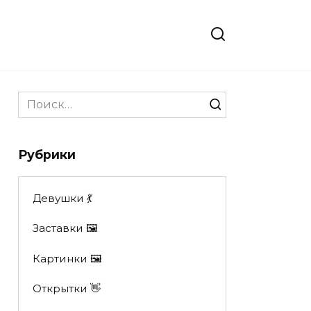
Search
for:
Рубрики
Девушки 💃
Заставки 🖼
Картинки 🖼
Открытки 👋