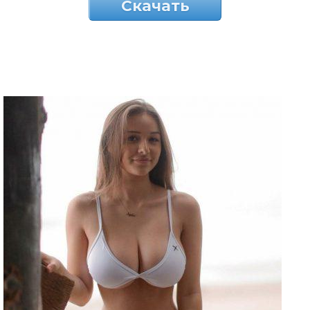
Скачать