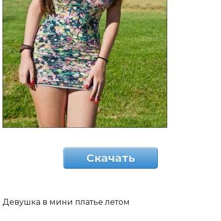
Скачать
Девушка в мини платье летом