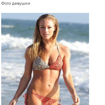
Фото девушки