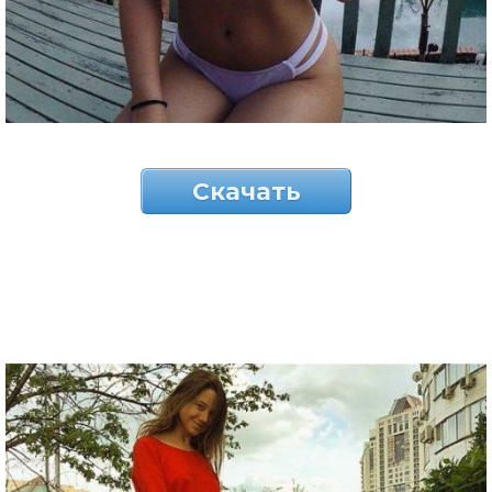
Скачать