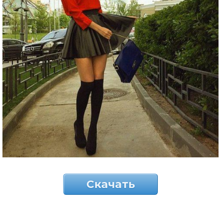
Скачать