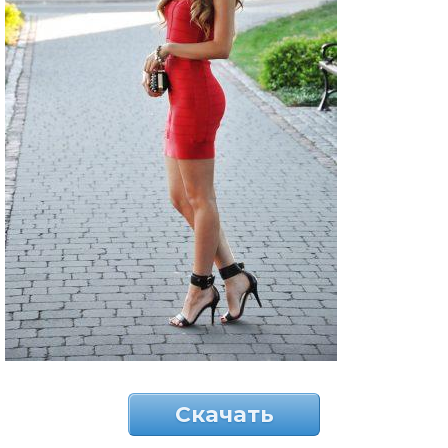
Скачать