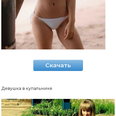
Скачать
Девушка в купальнике