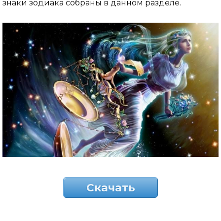
знаки зодиака собраны в данном разделе.
Скачать