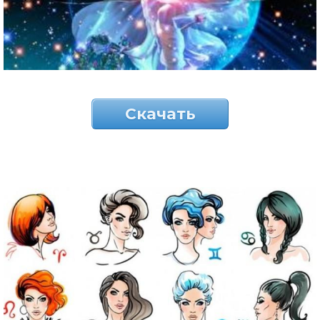
Скачать