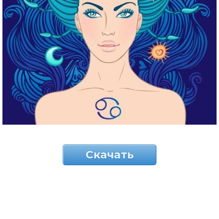
Скачать