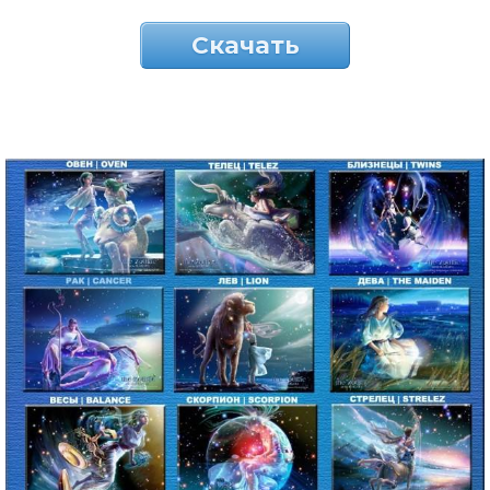
Скачать