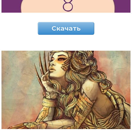
Скачать