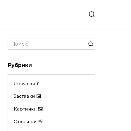
Search
for:
Рубрики
Девушки 💃
Заставки 🖼
Картинки 🖼
Открытки 👋