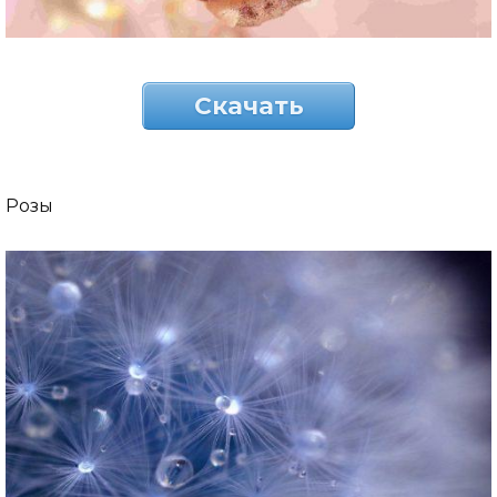
Скачать
Розы