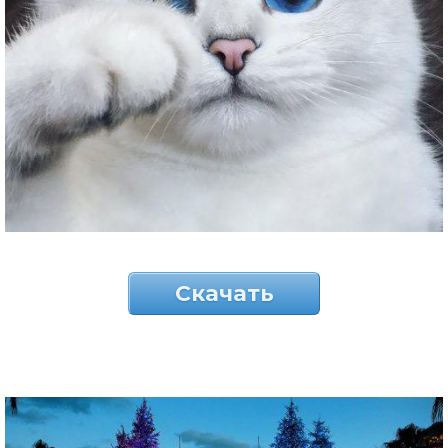
Скачать