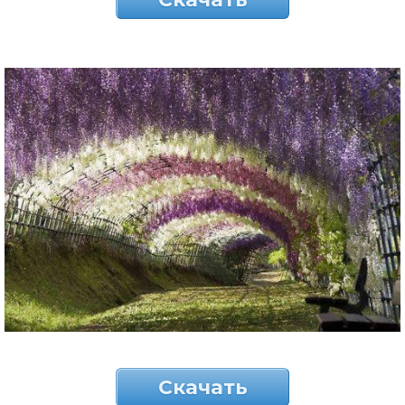
Скачать