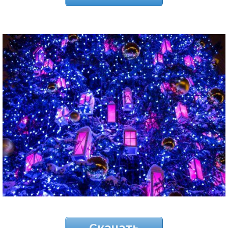
Скачать