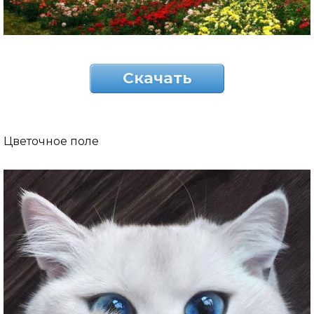
Скачать
Цветочное поле