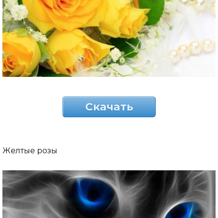
Скачать
Желтые розы