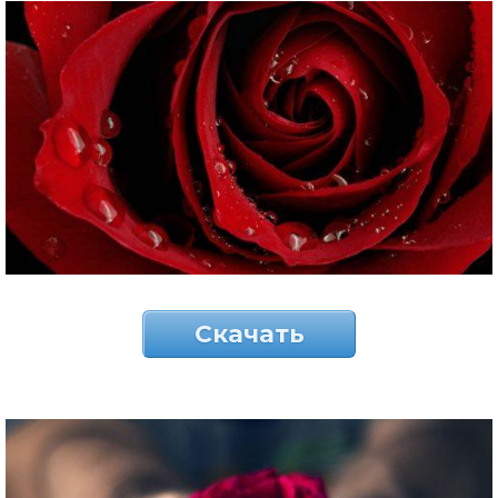
Скачать