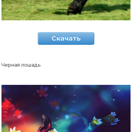
Скачать
Черная лошадь