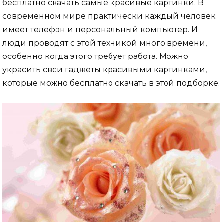
бесплатно скачать самые красивые картинки. В
современном мире практически каждый человек
имеет телефон и персональный компьютер. И
люди проводят с этой техникой много времени,
особенно когда этого требует работа. Можно
украсить свои гаджеты красивыми картинками,
которые можно бесплатно скачать в этой подборке.