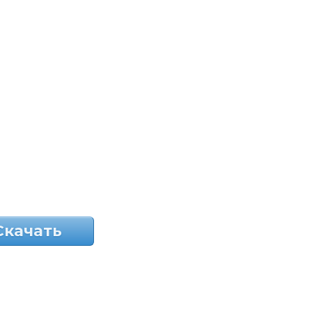
Скачать