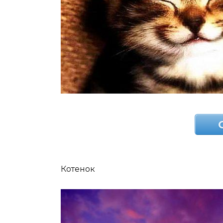
Котенок