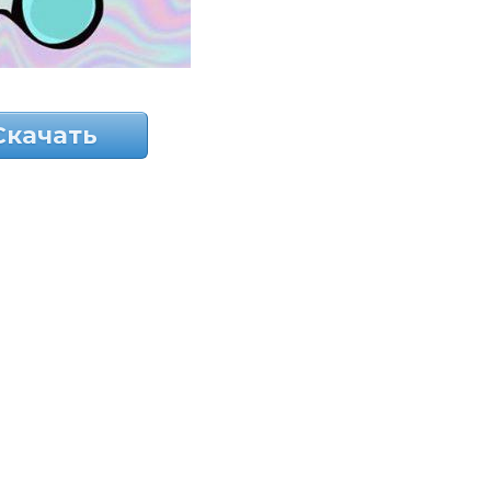
Скачать