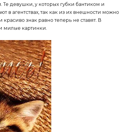
. Те девушки, у которых губки бантиком и
 в агентствах, так как из их внешности можно
и красиво знак равно теперь не ставят. В
и милые картинки.