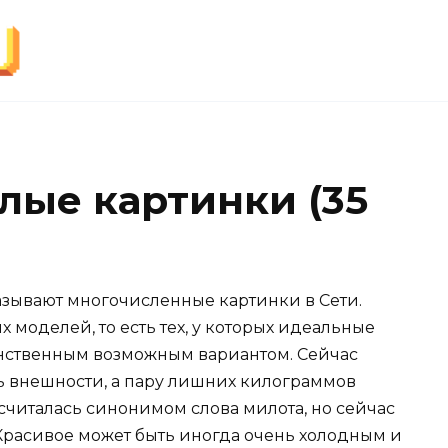
лые картинки (35
казывают многочисленные картинки в Сети.
 моделей, то есть тех, у которых идеальные
инственным возможным вариантом. Сейчас
ь внешности, а пару лишних килограммов
 считалась синонимом слова милота, но сейчас
. Красивое может быть иногда очень холодным и