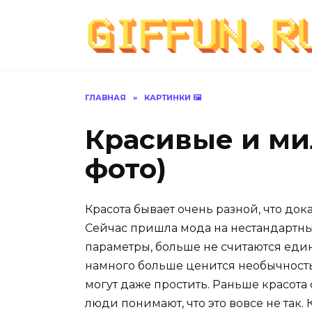
Перейти
к
содержанию
ГЛАВНАЯ
»
КАРТИНКИ 🖼
Красивые и ми
фото)
Красота бывает очень разной, что до
Сейчас пришла мода на нестандартных
параметры, больше не считаются ед
намного больше ценится необычност
могут даже простить. Раньше красота
люди понимают, что это вовсе не так