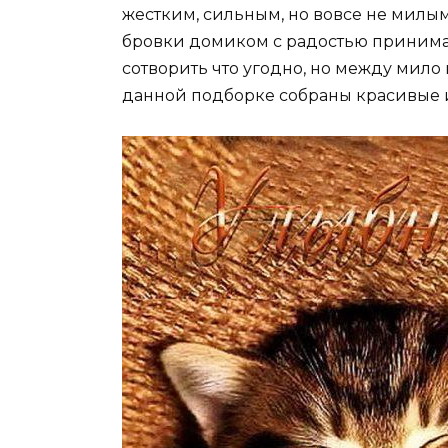
жестким, сильным, но вовсе не милым
бровки домиком с радостью принимают
сотворить что угодно, но между мило 
данной подборке собраны красивые 