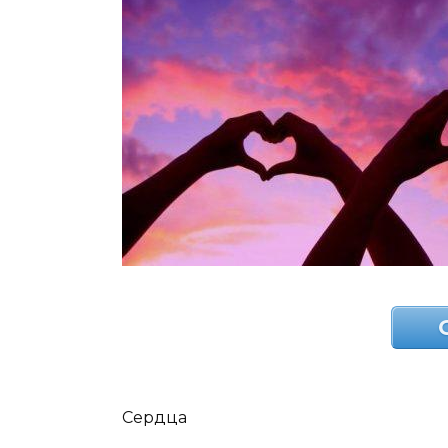
Сердца