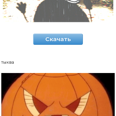
Скачать
тыква