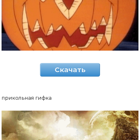
Скачать
прикольная гифка