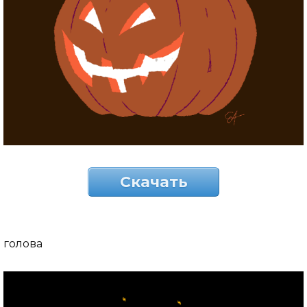
Скачать
голова