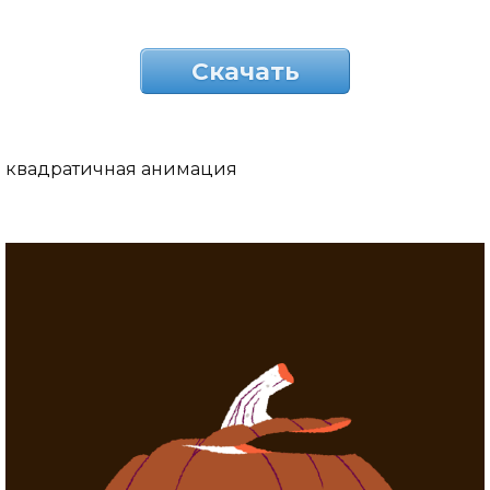
Скачать
квадратичная анимация