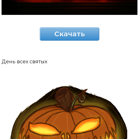
Скачать
День всех святых