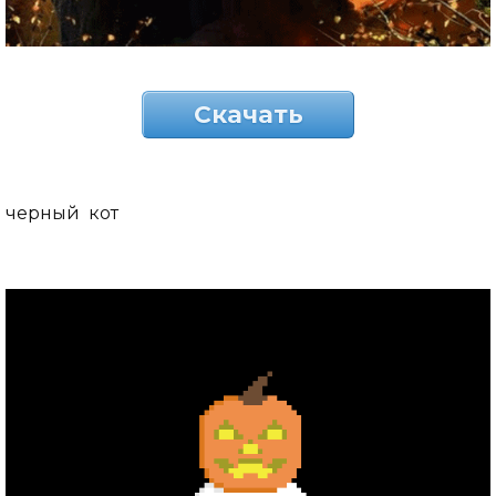
Скачать
черный кот