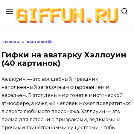
Перейти
к
содержанию
ГЛАВНАЯ
»
КАРТИНКИ 🖼
Гифки на аватарку Хэллоуин
(40 картинок)
Хэллоуин — это волшебный праздник,
наполненный загадочным очарованием и
весельем. В этот день мир тонет в мистической
атмосфере, а каждый человек может превратиться
в своего любимого персонажа. Хэллоуин — это
время для встречи с призраками, ведьмами и
прочими таинственными существами, чтобы