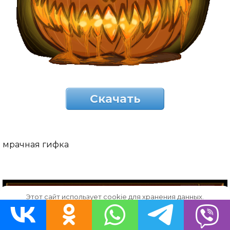
Скачать
мрачная гифка
Этот сайт использует cookie для хранения данных.
Продолжая использовать сайт, Вы даете свое согласие на
работу с этими файлами.
OK