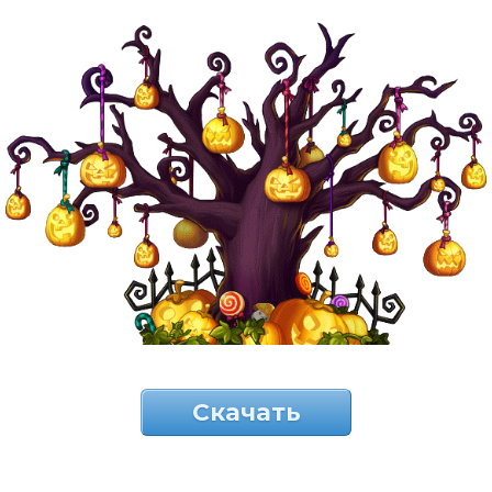
Скачать