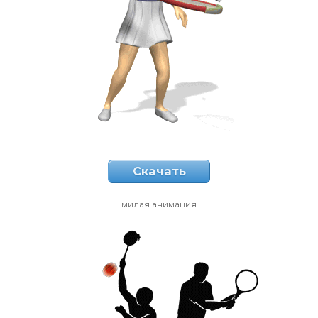
Скачать
милая анимация