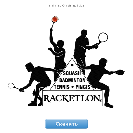
animación simpática
Скачать