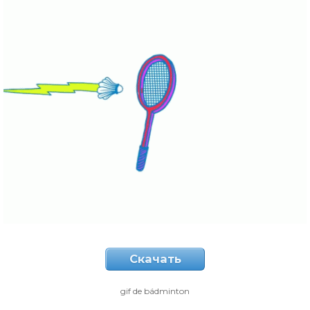
Скачать
gif de bádminton