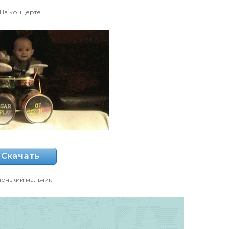
На концерте
Скачать
енький мальчик