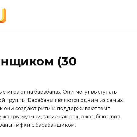
анщиком (30
е играют на барабанах. Они могут выступать
ьной группы. Барабаны являются одним из самых
ак они создают ритм и поддерживают темп.
анры музыки, такие как рок, джаз, блюз, поп,
браны гифки с барабанщиком.