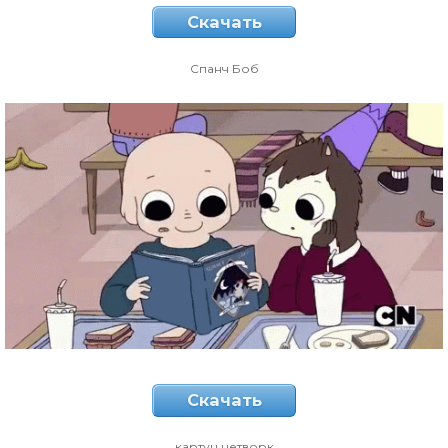
Скачать
Спанч Боб
Скачать
картун нетворк