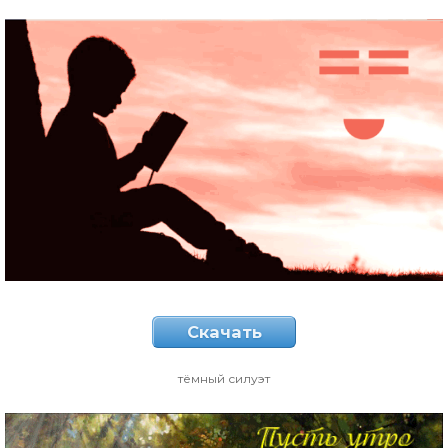
Скачать
тёмный силуэт