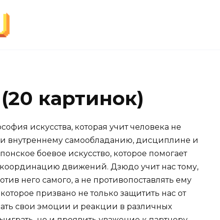
(20 картинок)
ософия искусства, которая учит человека не
но и внутреннему самообладанию, дисциплине и
понское боевое искусство, которое помогает
и координацию движений. Дзюдо учит нас тому,
отив него самого, а не противопоставлять ему
 которое призвано не только защитить нас от
вать свои эмоции и реакции в различных
ыиграть, но и проявить уважение к партнеру,