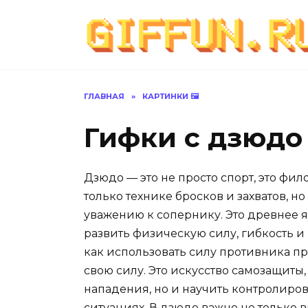
Перейти
к
содержанию
ГЛАВНАЯ
»
КАРТИНКИ 🖼
Гифки с дзюдо 
Дзюдо — это не просто спорт, это фил
только технике бросков и захватов, 
уважению к сопернику. Это древнее я
развить физическую силу, гибкость 
как использовать силу противника пр
свою силу. Это искусство самозащиты,
нападения, но и научить контролиро
ситуациях. В дзюдо важно не только в