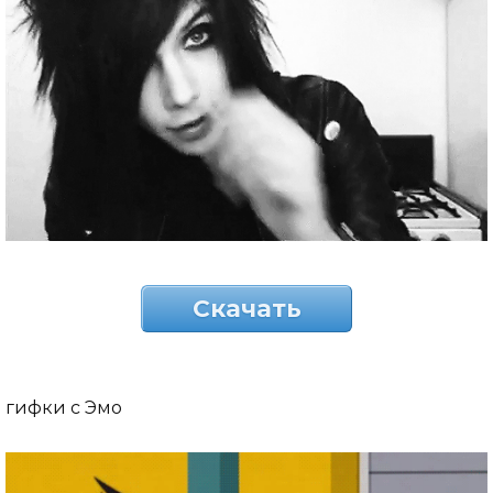
Скачать
гифки с Эмо