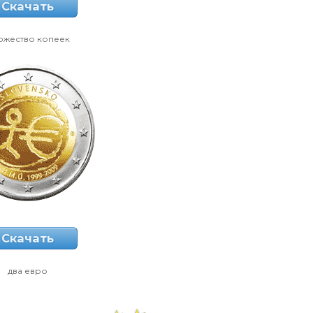
Скачать
ожество копеек
Скачать
два евро