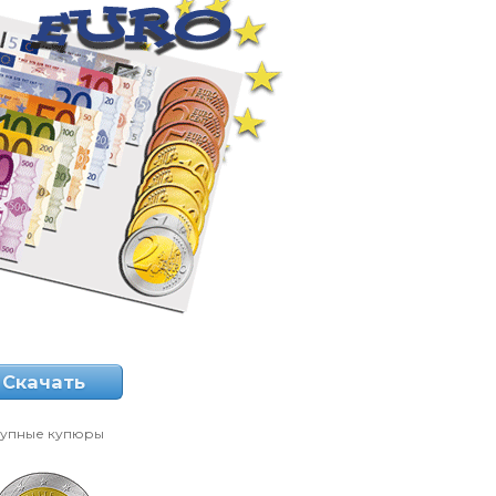
Скачать
упные купюры