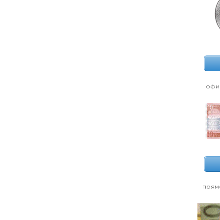
офи
прям