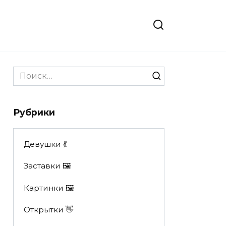
Search
for:
Рубрики
Девушки 💃
Заставки 🖼
Картинки 🖼
Открытки 👋