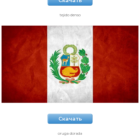
Скачать
tejido denso
Скачать
oruga dorada