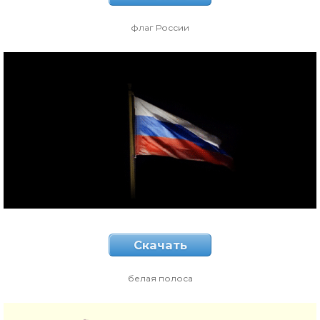
флаг России
Скачать
белая полоса