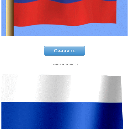
Скачать
синияя полоса