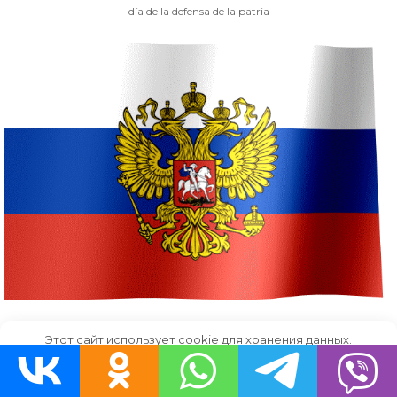
día de la defensa de la patria
Этот сайт использует cookie для хранения данных.
Скачать
Продолжая использовать сайт, Вы даете свое согласие на
работу с этими файлами.
OK
águila bicéfala