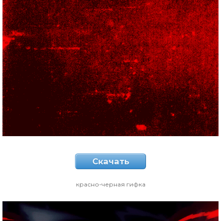
Скачать
красно-черная гифка