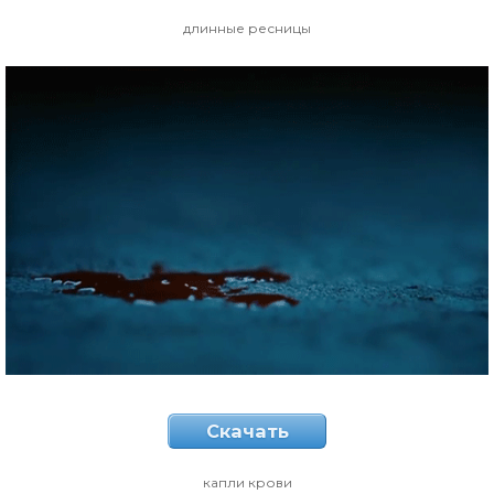
длинные ресницы
Скачать
капли крови