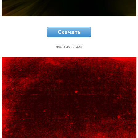
Скачать
желтые глаза