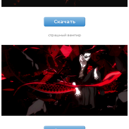
Скачать
страшный вампир