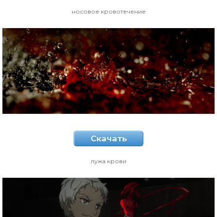
носовое кровотечение
Скачать
лужа крови