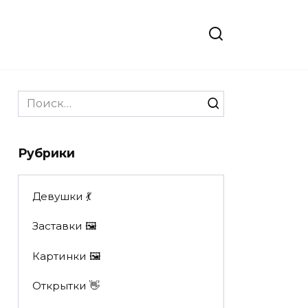
Search
for:
Рубрики
Девушки 💃
Заставки 🖼
Картинки 🖼
Открытки 👋