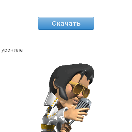
Скачать
уронила