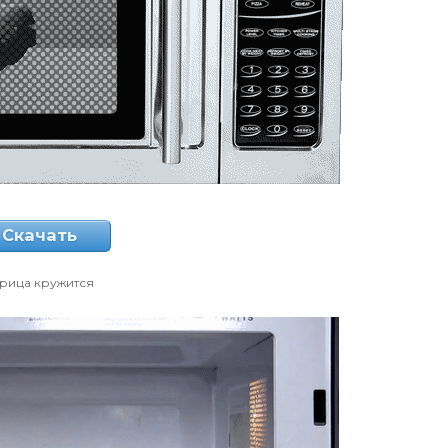
Скачать
рица кружится