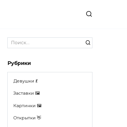
Search
for:
Рубрики
Девушки 💃
Заставки 🖼
Картинки 🖼
Открытки 👋