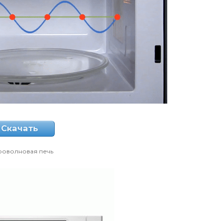
Скачать
роволновая печь