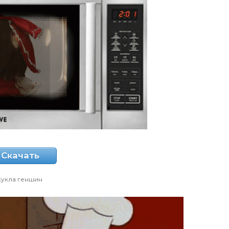
Скачать
кукла геншин