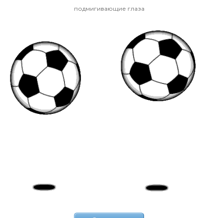
подмигивающие глаза