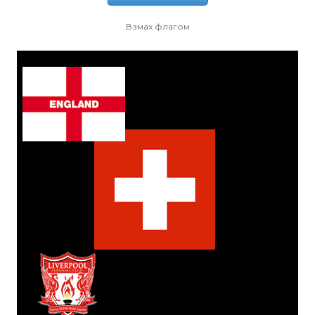
Взмах флагом