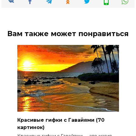
Вам также может понравиться
Красивые гифки с Гавайями (70
картинок)
Красивые гифки с Гавайями — это магия