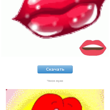
Скачать
Чмок муах