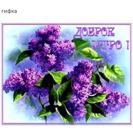
гифка