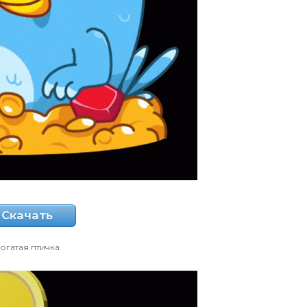
Скачать
огатая птичка