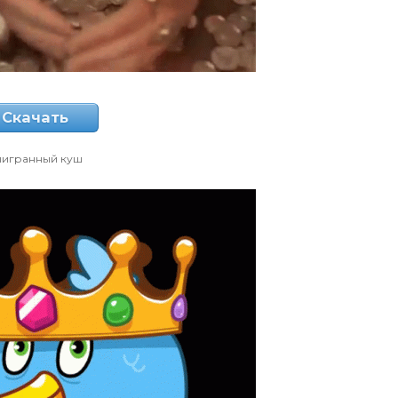
Скачать
ыигранный куш