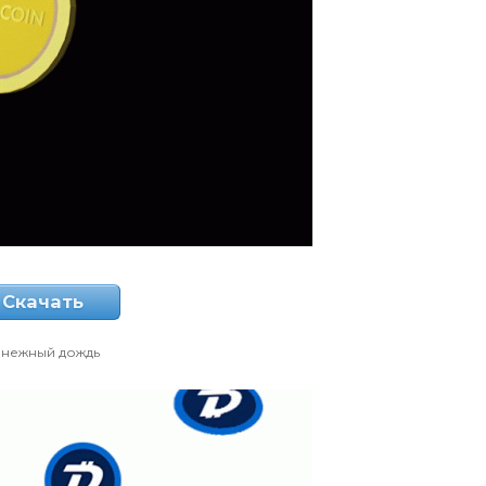
Скачать
енежный дождь