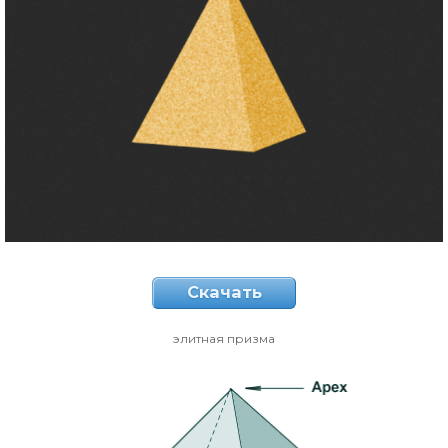
Скачать
элитная призма