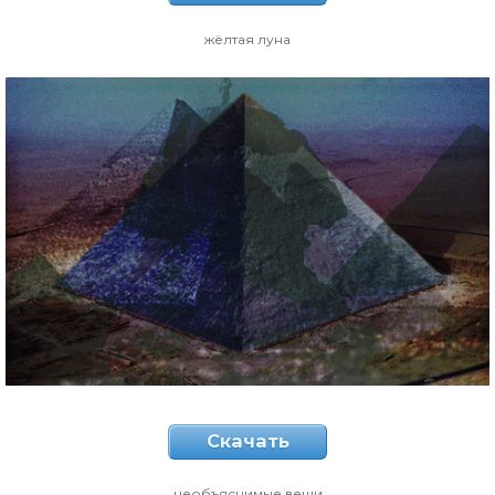
жёлтая луна
Скачать
необъяснимые вещи