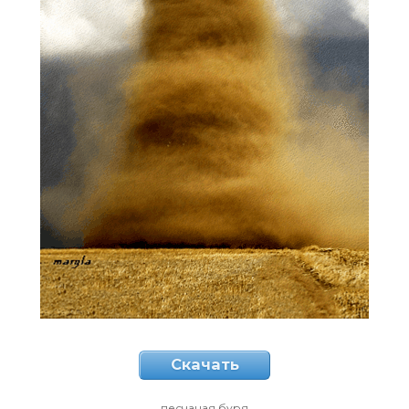
Скачать
песчаная буря