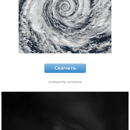
Скачать
эпицентр шторма