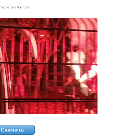
тересная игра
Скачать