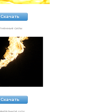
Скачать
гненные силы
Скачать
ивительное шоу