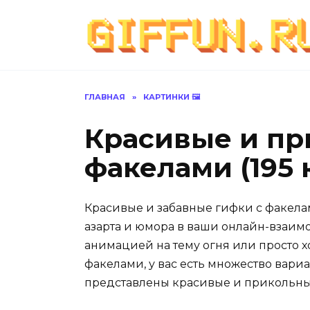
Перейти
к
содержанию
ГЛАВНАЯ
»
КАРТИНКИ 🖼
Красивые и пр
факелами (195 
Красивые и забавные гифки с факела
азарта и юмора в ваши онлайн-взаимо
анимацией на тему огня или просто х
факелами, у вас есть множество вари
представлены красивые и прикольны