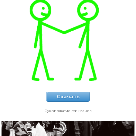
Скачать
Рукопожатие стикманов