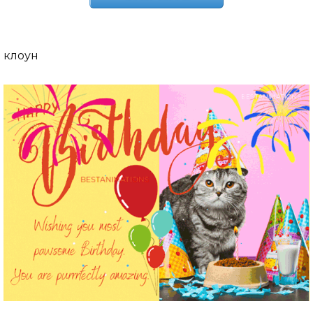
клоун