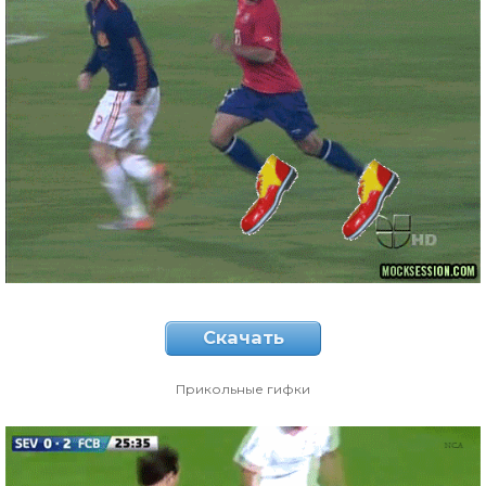
Скачать
Прикольные гифки