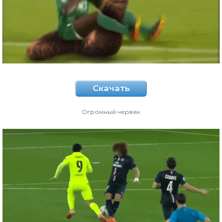
Скачать
Огромный червяк