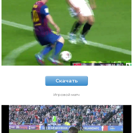
Скачать
Игровой матч