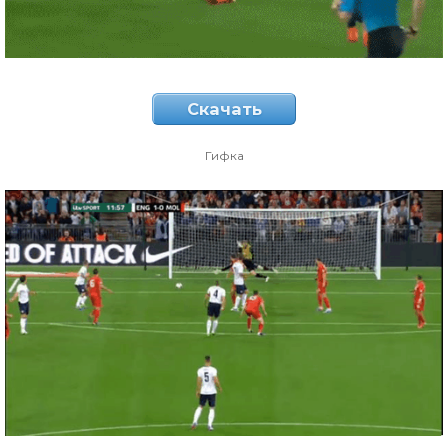
Скачать
Гифка