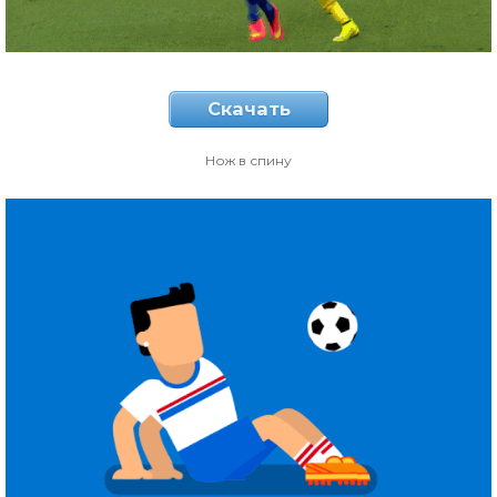
Скачать
Нож в спину