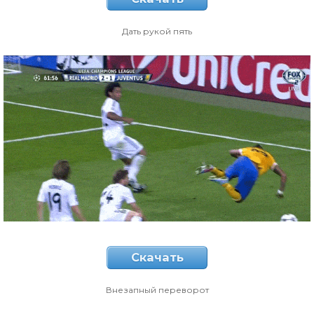
Дать рукой пять
Скачать
Внезапный переворот