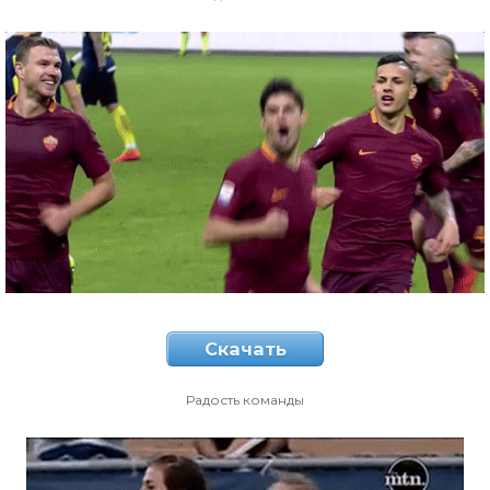
Скачать
Радость команды