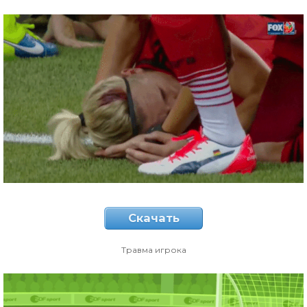
Скачать
Травма игрока