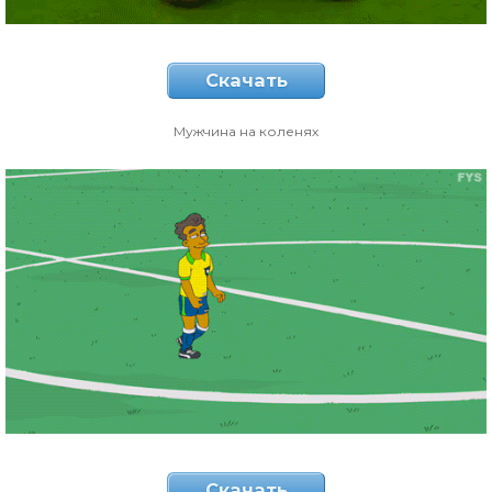
Скачать
Мужчина на коленях
Скачать