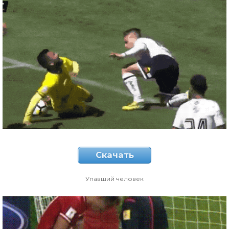
Скачать
Упавший человек