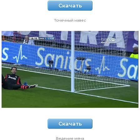
Скачать
Точечный навес
Скачать
Ведение мяча