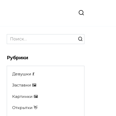
Search
for:
Рубрики
Девушки 💃
Заставки 🖼
Картинки 🖼
Открытки 👋