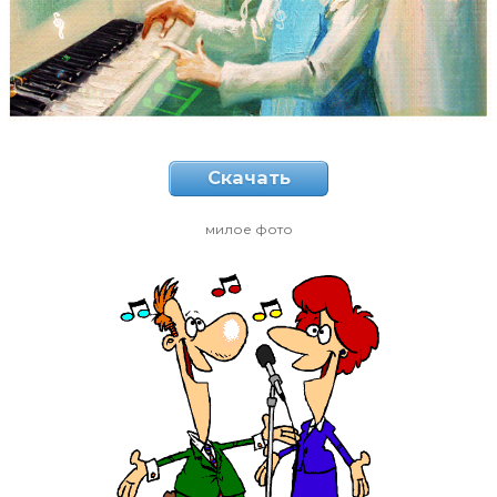
Скачать
милое фото