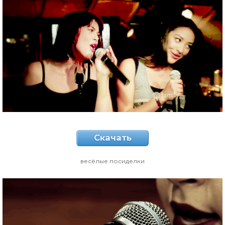
Скачать
весёлые посиделки