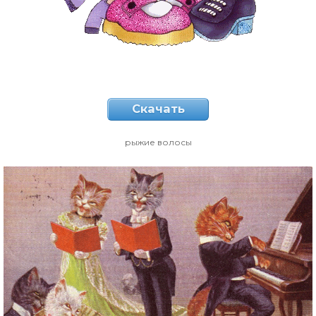
Скачать
рыжие волосы