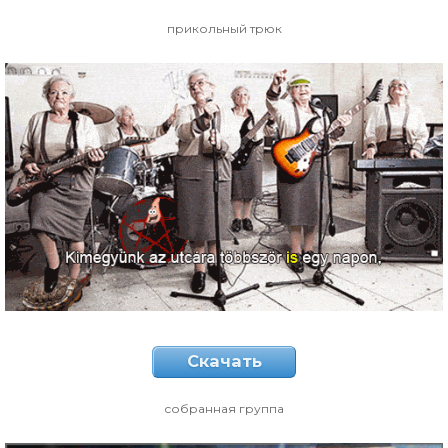
прикольный трюк
Скачать
собранная группа