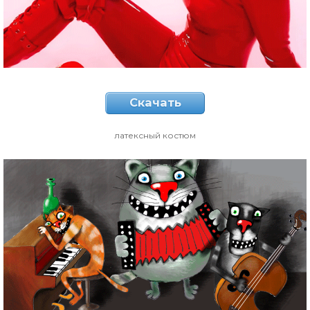
Скачать
латексный костюм