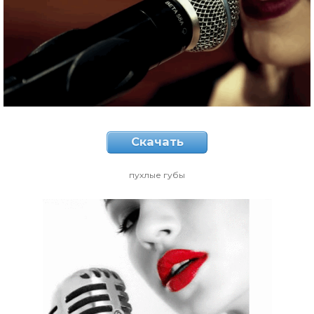
Скачать
пухлые губы