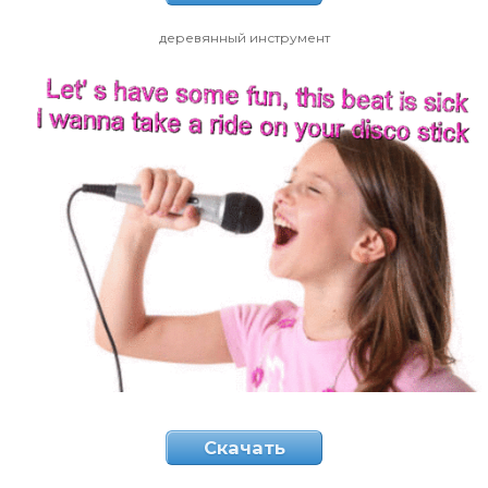
деревянный инструмент
Скачать