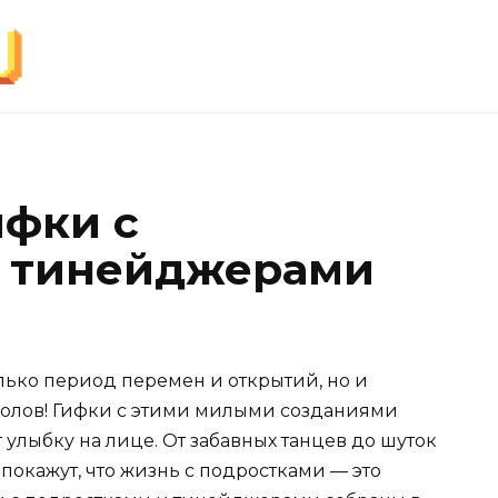
фки с
и тинейджерами
лько период перемен и открытий, но и
олов! Гифки с этими милыми созданиями
 улыбку на лице. От забавных танцев до шуток
окажут, что жизнь с подростками — это