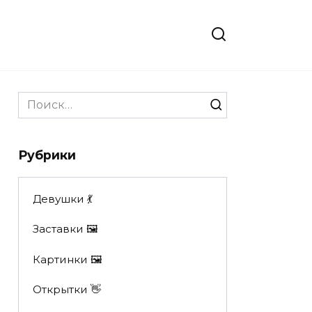
Search
for:
Рубрики
Девушки 💃
Заставки 🖼
Картинки 🖼
Открытки 👋