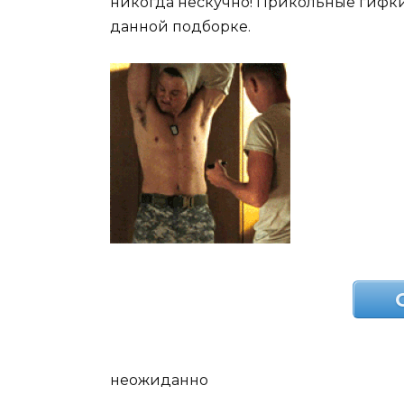
никогда нескучно! Прикольные гифк
данной подборке.
неожиданно