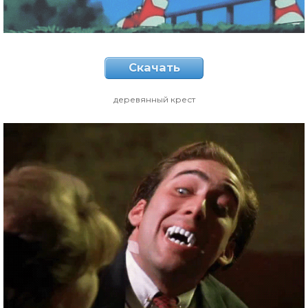
Скачать
деревянный крест