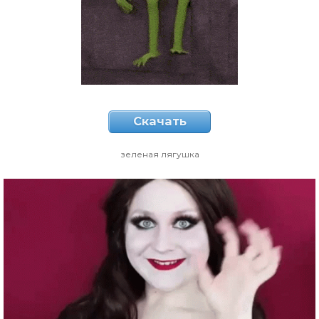
Скачать
зеленая лягушка