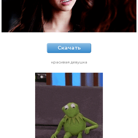
Скачать
красивая девушка