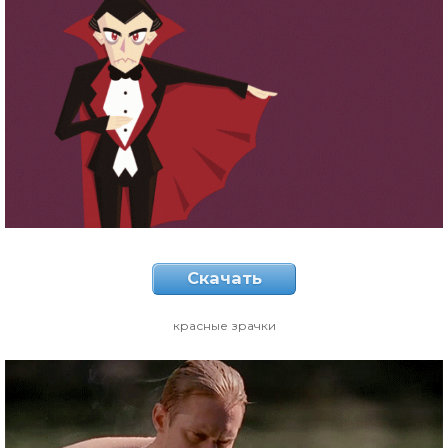
Скачать
красные зрачки