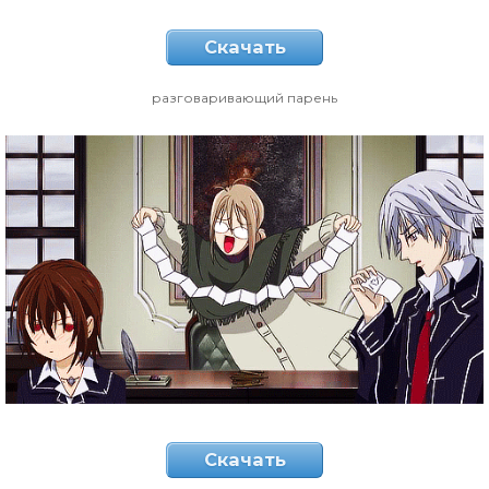
Скачать
разговаривающий парень
Скачать