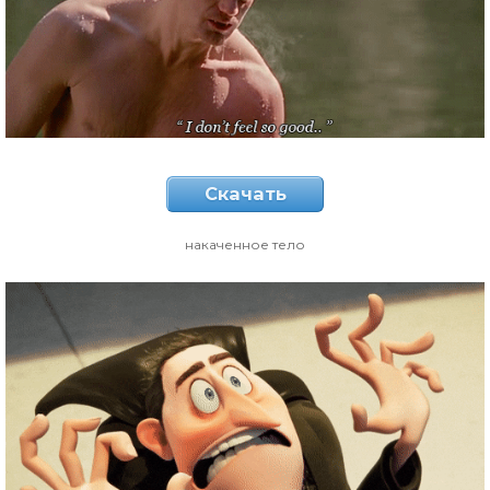
Скачать
накаченное тело