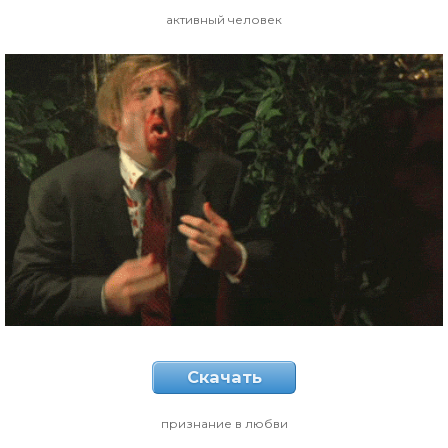
активный человек
Скачать
признание в любви