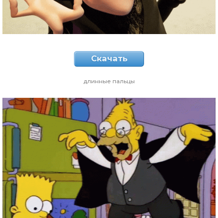
Скачать
длинные пальцы