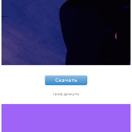
Скачать
граф дракула