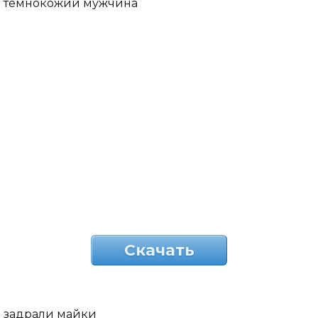
темнокожий мужчина
Скачать
задрали майки