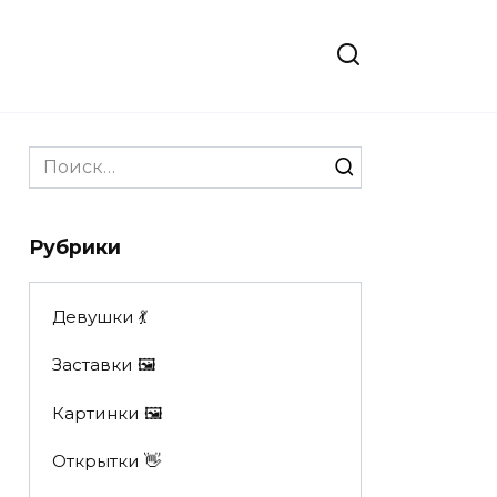
Search
for:
Рубрики
Девушки 💃
Заставки 🖼
Картинки 🖼
Открытки 👋