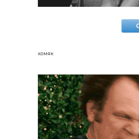
хомяк