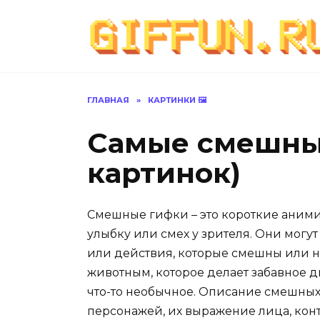
Перейти
к
содержанию
ГЛАВНАЯ
»
КАРТИНКИ 🖼
Самые смешны
картинок)
Смешные гифки – это короткие аним
улыбку или смех у зрителя. Они могу
или действия, которые смешны или н
животным, которое делает забавное 
что-то необычное. Описание смешны
персонажей, их выражение лица, конт