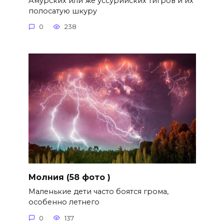
Амурских или же уссурийских тигров и их
полосатую шкуру
0
238
Молния (58 фото )
Маленькие дети часто боятся грома,
особенно летнего
0
137