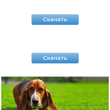
Скачать
Скачать