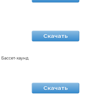
Скачать
Бассет-хаунд
Скачать