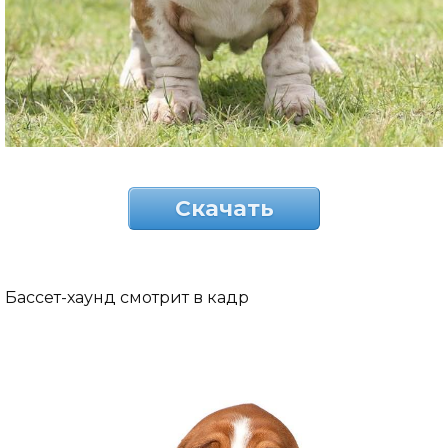
Скачать
Бассет-хаунд смотрит в кадр