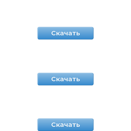
Скачать
Скачать
Скачать