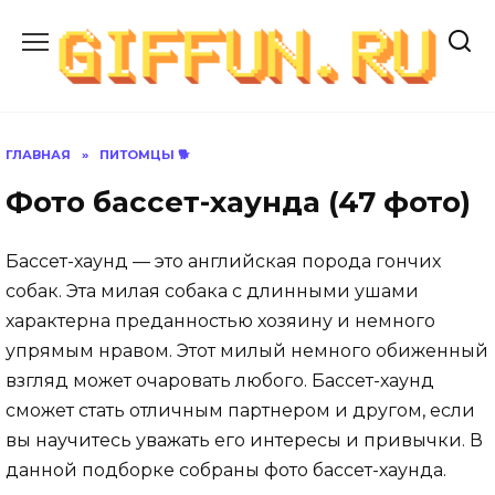
Перейти
к
содержанию
ГЛАВНАЯ
»
ПИТОМЦЫ 🐕
Фото бассет-хаунда (47 фото)
Бассет-хаунд — это английская порода гончих
собак. Эта милая собака с длинными ушами
характерна преданностью хозяину и немного
упрямым нравом. Этот милый немного обиженный
взгляд может очаровать любого. Бассет-хаунд
сможет стать отличным партнером и другом, если
вы научитесь уважать его интересы и привычки. В
данной подборке собраны фото бассет-хаунда.