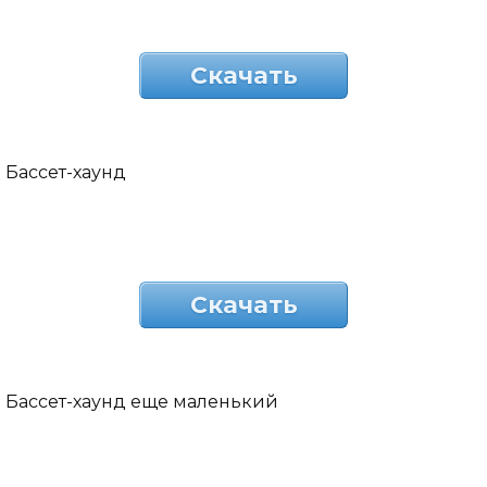
Скачать
Бассет-хаунд
Скачать
Бассет-хаунд еще маленький