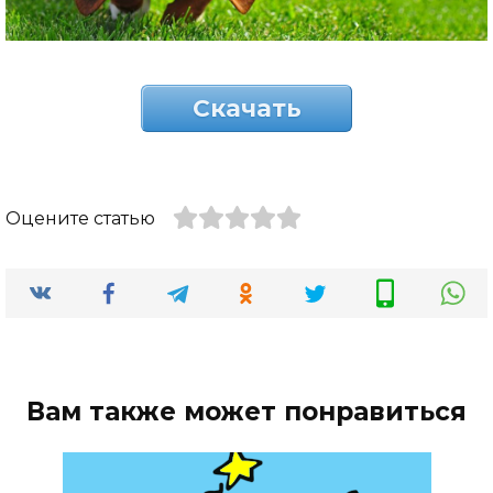
Скачать
Оцените статью
Вам также может понравиться