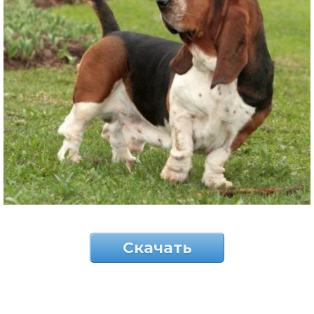
Скачать