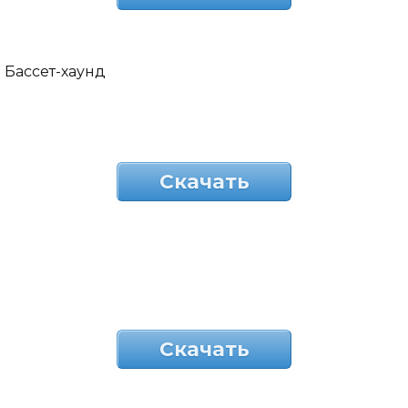
Бассет-хаунд
Скачать
Скачать