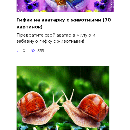
Гифки на аватарку с животными (70
картинок)
Превратите свой аватар в милую и
забавную гифку с животными!
0
355